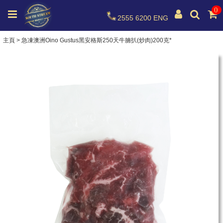
0
2555 6200
ENG
主頁
>
急凍澳洲Oino Gustus黑安格斯250天牛腩扒(炒肉)200克*