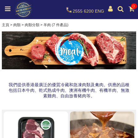
0
2555 6200
ENG
主頁
>
肉類
>
肉類分類
>
羊肉 (7 件產品)
我們提供香港最廣泛的優質冷藏和急凍肉類及禽肉。供應的品種
包括日本牛肉、乾式熟成牛肉、澳洲有機牛肉、有機羊肉、無激
素雞肉、自由放養豬肉等。