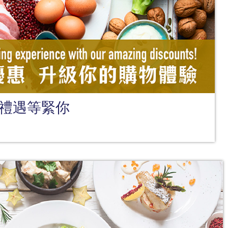
禮遇等緊你