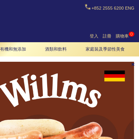
+852
2555 6200
ENG
0
登入
註冊
購物車
有機和無添加
酒類和飲料
家庭裝及季節性美食