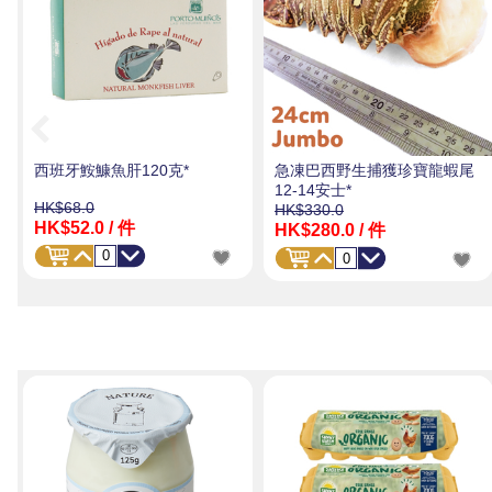
西班牙鮟鱇魚肝120克*
急凍巴西野生捕獲珍寶龍蝦尾
12-14安士*
HK$68.0
HK$330.0
HK$52.0
/ 件
HK$280.0
/ 件