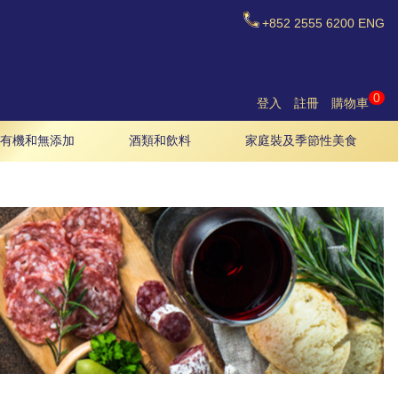
+852
2555 6200
ENG
0
登入
註冊
購物車
有機和無添加
酒類和飲料
家庭裝及季節性美食