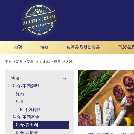
肉類
海鮮
農產品及烘焙食品
乳製品
主頁
>
熟食
>
熟食-不同產地
>
熟食-意大利
熟食
熟食-不同類型
醃肉
即食
西班牙烤乳豬
熟食-不同產地
熟食-意大利
熟食-西班牙