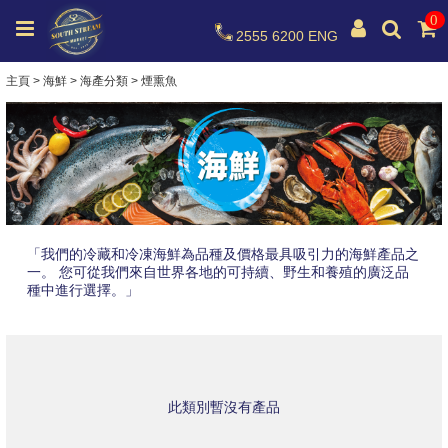
0
2555 6200
ENG
主頁
>
海鮮
>
海產分類
>
煙熏魚
「我們的冷藏和冷凍海鮮為品種及價格最具吸引力的海鮮產品之
一。 您可從我們來自世界各地的可持續、野生和養殖的廣泛品
種中進行選擇。」
此類別暫沒有產品