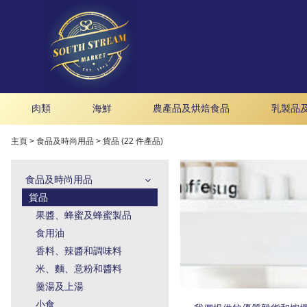
肉類
海鮮
農產品及烘焙食品
乳製品
主頁
>
食品及時尚用品
>
貨品 (22 件產品)
食品及時尚用品
貨品
果醬、蜂蜜及蜂蜜製品
食用油
香料、辣醬和調味料
米、麵、意粉和醬料
羹湯及上湯
小食