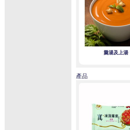
羹湯及上湯
產品