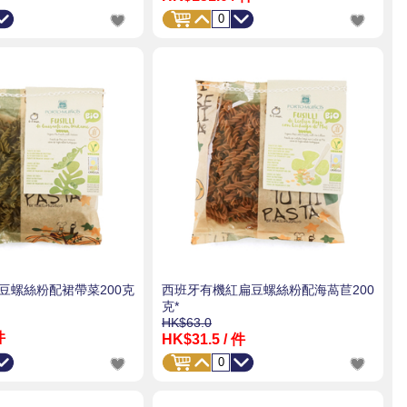
豆螺絲粉配裙帶菜200克
西班牙有機紅扁豆螺絲粉配海萵苣200
克*
HK$63.0
件
HK$31.5
/ 件