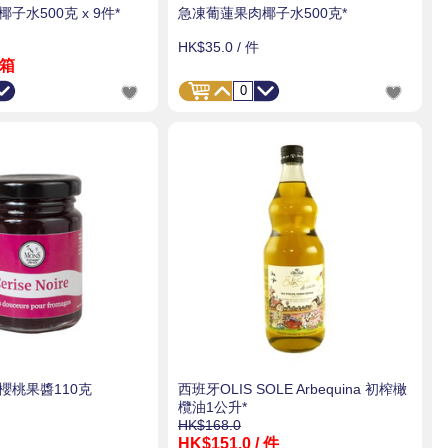
子水500克 x 9件*
急凍葡蓮果肉椰子水500克*
HK$35.0
/ 件
 箱
黑櫻桃果醬110克
西班牙OLIS SOLE Arbequina 初榨橄
欖油1公升*
HK$168.0
HK$151.0
/ 件