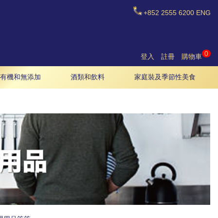
+852
2555 6200
ENG
0
登入
註冊
購物車
有機和無添加
酒類和飲料
家庭裝及季節性美食