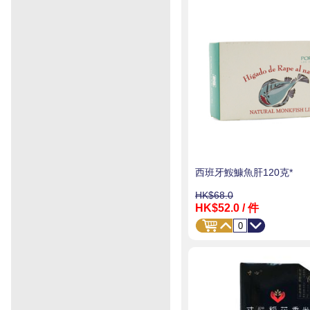
西班牙鮟鱇魚肝120克*
HK$68.0
HK$52.0
/ 件