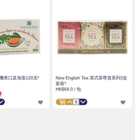
機青口及海藻120克*
New English Tea 英式茶尊貴系列3盒
套裝*
HK$68.0
/ 包
件