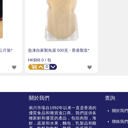
公斤裝*
急凍自家製魚湯 500克 - 香港製造*
HK$88.0
/ 包
關於我們
查詢
南川市場自
1992
年以來一直是香港的
關於我
優質食品和雜貨進口商。我們提供各
種新鮮和優質的產品，包括肉類，海
聯絡我
鮮，蔬菜和水果，麵包，乳製品和雞