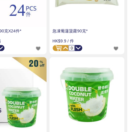
0克X24件*
急凍葡蓮菠蘿90克*
箱
HK$9.9
/ 件