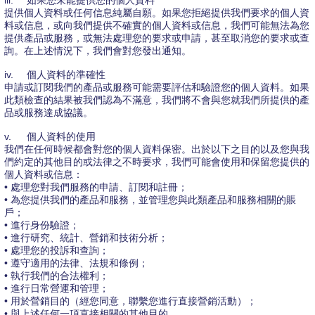
iii.
如果您未能提供您的個人資料
提供個人資料或任何信息純屬自願。如果您拒絕提供我們要求的個人資
料或信息，或向我們提供不確實的個人資料或信息，我們可能無法為您
提供產品或服務，或無法處理您的要求或申請，甚至取消您的要求或查
詢。在上述情況下，我們會對您發出通知。
iv.
個人資料的準確性
申請或訂閱我們的產品或服務可能需要評估和驗證您的個人資料。如果
此類檢查的結果被我們認為不滿意，我們將不會與您就我們所提供的產
品或服務達成協議。
v.
個人資料的使用
我們在任何時候都會對您的個人資料保密。出於以下之目的以及您與我
們約定的其他目的或法律之不時要求，我們可能會使用和保留您提供的
個人資料或信息：
• 處理您對我們服務的申請、訂閱和註冊；
• 為您提供我們的產品和服務，並管理您與此類產品和服務相關的賬
戶；
• 進行身份驗證；
• 進行研究、統計、營銷和技術分析；
• 處理您的投訴和查詢；
• 遵守適用的法律、法規和條例；
• 執行我們的合法權利；
• 進行日常營運和管理；
• 用於營銷目的（經您同意，聯繫您進行直接營銷活動）；
• 與上述任何一項直接相關的其他目的。