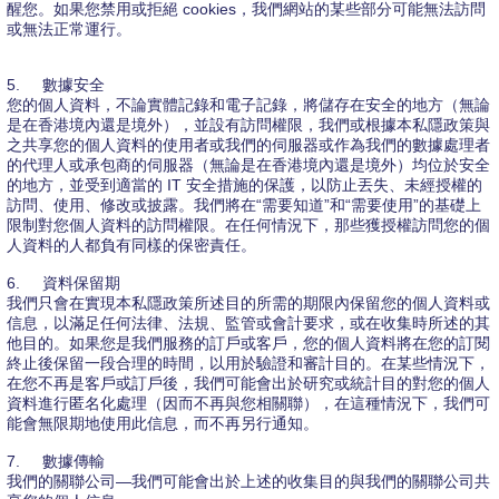
醒您。如果您禁用或拒絕 cookies，我們網站的某些部分可能無法訪問
或無法正常運行。
5.
數據安全
您的個人資料，不論實體記錄和電子記錄，將儲存在安全的地方（無論
是在香港境內還是境外），並設有訪問權限，我們或根據本私隱政策與
之共享您的個人資料的使用者或我們的伺服器或作為我們的數據處理者
的代理人或承包商的伺服器（無論是在香港境內還是境外）均位於安全
的地方，並受到適當的 IT 安全措施的保護，以防止丟失、未經授權的
訪問、使用、修改或披露。我們將在“需要知道”和“需要使用”的基礎上
限制對您個人資料的訪問權限。在任何情況下，那些獲授權訪問您的個
人資料的人都負有同樣的保密責任。
6.
資料保留期
我們只會在實現本私隱政策所述目的所需的期限內保留您的個人資料或
信息，以滿足任何法律、法規、監管或會計要求，或在收集時所述的其
他目的。如果您是我們服務的訂戶或客戶，您的個人資料將在您的訂閱
終止後保留一段合理的時間，以用於驗證和審計目的。在某些情況下，
在您不再是客戶或訂戶後，我們可能會出於研究或統計目的對您的個人
資料進行匿名化處理（因而不再與您相關聯），在這種情況下，我們可
能會無限期地使用此信息，而不再另行通知。
7.
數據傳輸
我們的關聯公司—我們可能會出於上述的收集目的與我們的關聯公司共