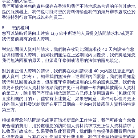
享您的個人信息。
我們可能會將您的資料保存在香港和我們不時地認為合適的任何其他地
區的服務器上。我們也可能將您的資料傳輸至我們的海外辦事處或位於
香港特別行政區內或以外的員工。
8.
您的權利
您可以隨時通過向上述第 1(ii) 節中所述的人員提交訪問請求和/或更正
我們當前擁有的個人資料。
對於訪問個人資料的請求，我們將在收到此類請求後 40 天內設法向您
提供相關個人資料。如果我們無法在上述期限內回覆您，我們將通知您
我們無法回覆的原因，但須遵守條例或適用的法律的豁免規定。
對於更正個人資料的請求，我們將在收到請求後 40 天內設法更正您的
個人資料（如有）。如果我們無法在上述期限內回覆您，我們將通知您
我們無法回覆的原因，但須遵守條例或適用的法律的豁免規定。我們會
將更正後的個人資料發送給我們在更正日期前一年內向其披露個人資料
的第三方，除非我們有理由相信該第三方已停止使用該資料（包括任何
直接相關的目的）。儘管有上述規定，如果您同意，我們可以僅將更正
後的個人資料發送給我們在更正日期前一年內向其披露個人資料的特定
第三方。
根據處理您的訪問請求或更正請求所需的工作性質，我們可能會向您收
取合理的費用，用於處理您的訪問個人資料請求或更正個人資料請求，
以收回行政成本。如果要收取此類費用，我們將向您提供書面費用估算
以供您考慮。只有在收到您同意支付費用後，我們才會開始處理您的訪