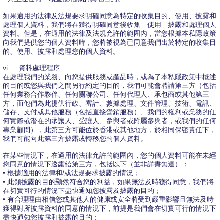
如果適用的法律及法規要求明確同意為特定的收集目的、使用、披露和
處理個人資料，我們將在獲得明確同意後收集、使用、披露和處理個人
資料。但是，在適用的法律及法規允許的範圍內，當您根據本私隱政策
向我們提供您的個人資料時，您將被視為已同意我們出於特定的收集目
的、使用、披露和處理您的個人資料。
vi.
資料處理程序
在處理我們的業務、向您提供服務或產品時，或為了本私隱政策中概述
的目的或您與我們之間另行約定的目的，我們可能會聘請第三方（包括
任何業務合作夥伴、任何關聯公司、任何代理人、承包商或其他第三
方，而他們為此提供行政、審計、數據處理、文件管理、技術、電訊、
儲存、支付或其他服務（包括直接營銷服務）、我們的權利或業務的任
何實際或潛在的承讓人、受讓人、參與者或附屬參與者，或我們的任何
專業顧問），此第三方可能位於香港或其他地方，於相同保密責任下，
我們可能向此第三方披露或轉移您的個人資料。
在某些情況下，在適用的法律允許的範圍內，您的個人資料可能在未經
您同意的情況下透露給第三方，包括以下（並非詳盡無遺）：
• 根據適用的法律和/或法規要求披露的情況；
• 此類披露的目的顯然符合您的利益，如果無法及時獲得同意，我們將
在切實可行的情況下盡快通知您披露及披露的目的；
• 有合理理由相信您或其他人的健康或安全將受到嚴重影響且無法及時
獲得對所披露資料的同意的情況下，前提是我們會在切實可行的情況下
盡快通知您披露和披露的目的；