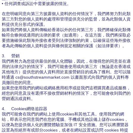
• 任何調查或訴訟中需要披露的情況。
在您明確同意向第三方披露個人資料的任何情況下，我們將努力對此類
第三方對您的個人資料的處理和管理提供充分的監督，並為此類個人資
料提供充分形式的保護。
如果我們將個人資料傳輸給香港以外的任何第三方，我們將確保此類傳
輸符合條例或適用的法律的要求（如適用）。在這方面，我們將採取必
要措施確保此類海外接收者受到法律強制的約束，以確保這些海外接收
者為此傳輸的個人資料提供與條例規定相關的保護（如法律要求）。
3.
營銷
我們將努力為您提供最佳的個人化體驗，因此，在徵得您的同意並在適
用的法律允許的情況下，我們可能會使用或向第三方（無論是在香港或
其他地方）提供您的個人資料用於直接營銷目的或為了獲利。您可以隨
時通過 cs@southstreammarket.com 以書面形式向我們的個人資料專
員撤回您的同意。
如果您使用我們的網站或網絡應用程序或從我們這裡購買產品或服務，
經您的同意及沒有選擇不接收營銷材料的情況下，您可能會收到我們的
營銷通訊或資料。
4.
Cookies網络追踪器
我們可能會在我們的網站上使用cookies和其他工具。使用我們的網
站，即表示您同意我們在您的電腦、手機或其他設備上儲存cookies，
以便為您提供個人化的瀏覽體驗並加強 IT 安全措施。您可以將瀏覽器
設置為拒絕所有或部分cookies，或者在網站設置或訪問 cookies 時提