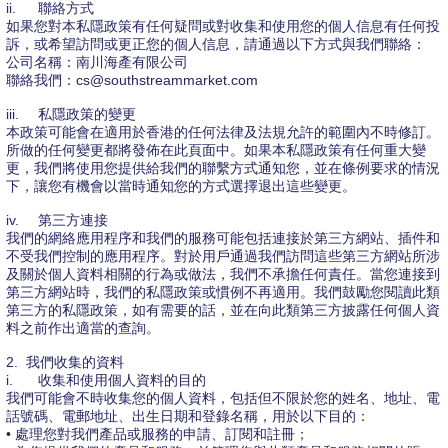
ii.
聯絡方式
如果您對本私隱政策有任何疑問或對收集和使用您的個人信息有任何投
訴，或希望訪問或更正您的個人信息，請通過以下方式與我們聯絡：
公司名稱：南川海產有限公司
聯絡我們：cs@southstreammarket.com
iii.
私隱政策的變更
本政策可能會在適用於香港的任何法律及法規允許的範圍內不時修訂。
所做的任何變更都將發佈在此頁面中。如果本私隱政策有任何重大變
更，我們將使用您提供給我們的聯繫方式通知您，並在條例要求的情況
下，讓您有機會以當時通知您的方式選擇退出這些變更。
iv.
第三方連接
我們的網絡應用程序和我們的服務可能包括連接於第三方網站、插件和
不受我們控制的應用程序。對於用戶通過我們訪問這些第三方網站所涉
及關於個人資料相關的行為或做法，我們不承擔任何責任。當您連接到
第三方網站時，我們的私隱政策或慣例不再適用。我們鼓勵您閱讀此類
第三方的私隱政策，如有需要的話，並在向此類第三方披露任何個人資
料之前作出適當的查詢。
2. 我們收集的資料
i.
收集和使用個人資料的目的
我們可能會不時收集您的個人資料，包括但不限於您的姓名、地址、電
話號碼、電郵地址、出生日期和登錄名稱，用於以下目的：
• 處理您對我們產品或服務的申請、訂閱和註冊；