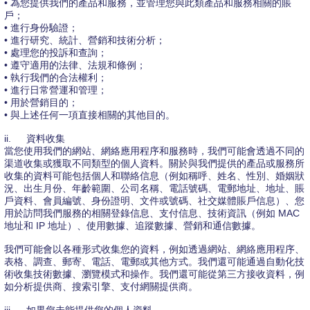
• 為您提供我們的產品和服務，並管理您與此類產品和服務相關的賬
戶；
• 進行身份驗證；
• 進行研究、統計、營銷和技術分析；
• 處理您的投訴和查詢；
• 遵守適用的法律、法規和條例；
• 執行我們的合法權利；
• 進行日常營運和管理；
• 用於營銷目的；
• 與上述任何一項直接相關的其他目的。
ii.
資料收集
當您使用我們的網站、網絡應用程序和服務時，我們可能會透過不同的
渠道收集或獲取不同類型的個人資料。關於與我們提供的產品或服務所
收集的資料可能包括個人和聯絡信息（例如稱呼、姓名、性別、婚姻狀
況、出生月份、年齡範圍、公司名稱、電話號碼、電郵地址、地址、賬
戶資料、會員編號、身份證明、文件或號碼、社交媒體賬戶信息）、您
用於訪問我們服務的相關登錄信息、支付信息、技術資訊（例如 MAC
地址和 IP 地址）、使用數據、追蹤數據、營銷和通信數據。
我們可能會以各種形式收集您的資料，例如透過網站、網絡應用程序、
表格、調查、郵寄、電話、電郵或其他方式。我們還可能通過自動化技
術收集技術數據、瀏覽模式和操作。我們還可能從第三方接收資料，例
如分析提供商、搜索引擎、支付網關提供商。