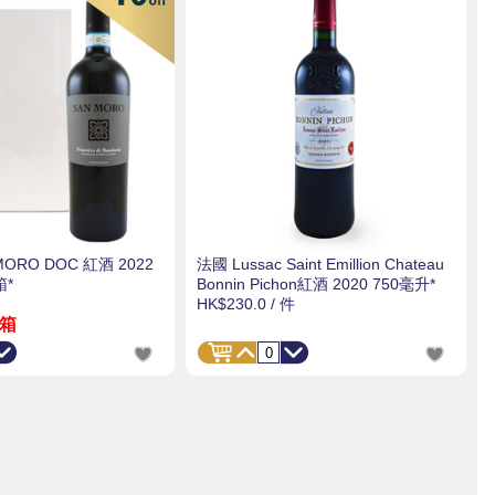
ORO DOC 紅酒 2022
法國 Lussac Saint Emillion Chateau
箱*
Bonnin Pichon紅酒 2020 750毫升*
HK$230.0
/ 件
 箱