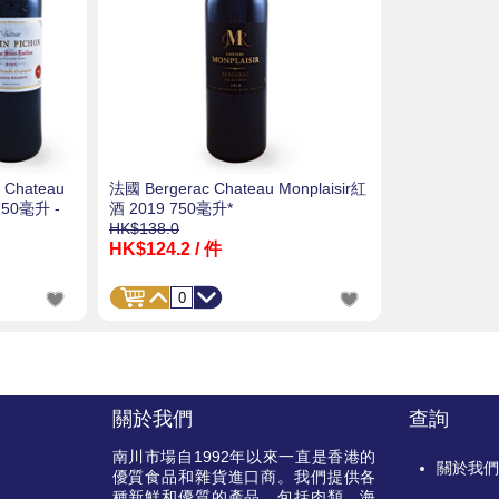
n Chateau
法國 Bergerac Chateau Monplaisir紅
750毫升 -
酒 2019 750毫升*
HK$138.0
HK$124.2
/ 件
關於我們
查詢
南川市場自
1992
年以來一直是香港的
關於我
優質食品和雜貨進口商。我們提供各
種新鮮和優質的產品，包括肉類，海