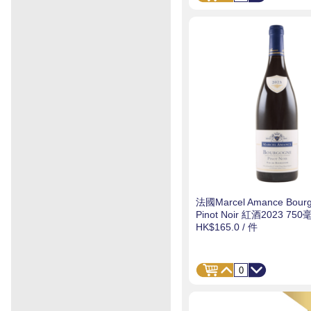
法國Marcel Amance Bour
Pinot Noir 紅酒2023 750
HK$165.0
/ 件