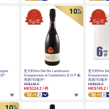
gogne
意大利Vini Del Re Lambrusco
意大利Vini Del
毫升*
Grasparossa di Castelvetro D.O.P 氣
Grasparossa 
泡酒750毫升*
泡酒750毫升-
HK$138.0
HK$828.0
HK$124.2
/ 件
HK$745.2
/