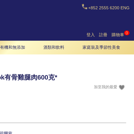
+852
2555 6200
ENG
0
登入
註冊
購物車
有機和無添加
酒類和飲料
家庭裝及季節性美食
ok有骨雞腿肉600克*
荷爾蒙