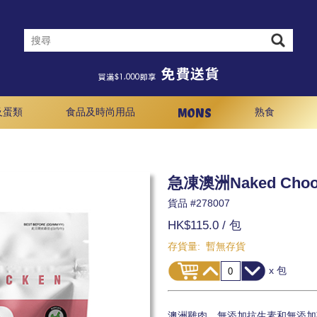
MONS
及蛋類
食品及時尚用品
熟食
急凍澳洲Naked Cho
貨品 #
278007
HK$115.0
/ 包
存貨量:
暫無存貨
x 包
澳洲雞肉，無添加抗生素和無添加