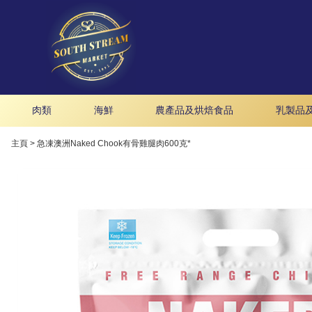
肉類
海鮮
農產品及烘焙食品
乳製品
主頁
>
急凍澳洲Naked Chook有骨雞腿肉600克*