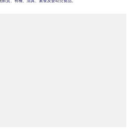
無麩質、有機、清真、素食及嬰幼兒食品。