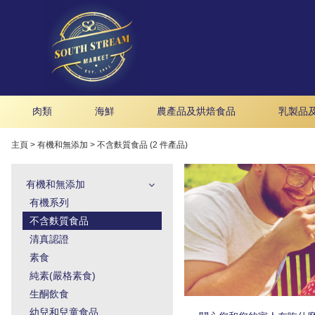
肉類
海鮮
農產品及烘焙食品
乳製品
主頁
>
有機和無添加
>
不含麩質食品 (2 件產品)
有機和無添加
有機系列
不含麩質食品
清真認證
素食
純素(嚴格素食)
生酮飲食
幼兒和兒童食品