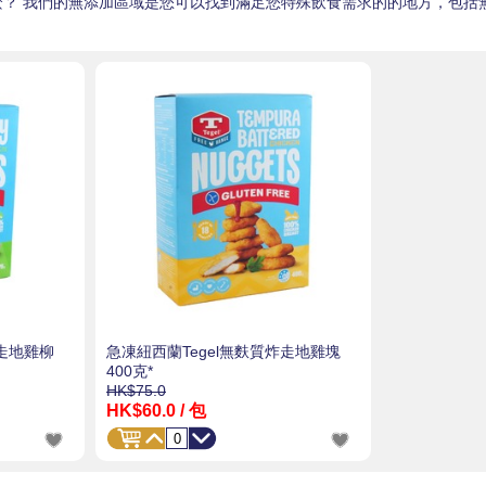
麼？ 我們的無添加區域是您可以找到滿足您特殊飲食需求的的地方，包括
炸走地雞柳
急凍紐西蘭Tegel無麩質炸走地雞塊
400克*
HK$75.0
HK$60.0
/ 包