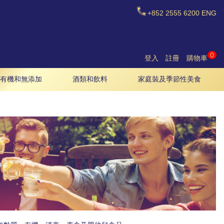
+852
2555 6200
ENG
0
登入
註冊
購物車
有機和無添加
酒類和飲料
家庭裝及季節性美食