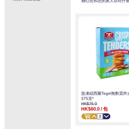
關心您和您的家人在吃什
急凍紐西蘭Tegel無麩質
375克*
HK$75.0
HK$60.0
/ 包