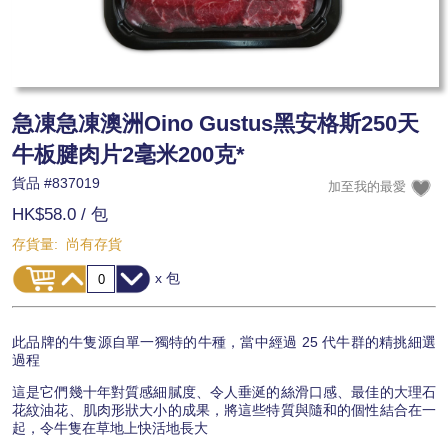
急凍急凍澳洲Oino Gustus黑安格斯250天
牛板腱肉片2毫米200克*
貨品 #
837019
HK$58.0
/ 包
存貨量:
尚有存貨
x 包
此品牌的牛隻源自單一獨特的牛種，當中經過 25 代牛群的精挑細選
過程
這是它們幾十年對質感細膩度、令人垂涎的絲滑口感、最佳的大理石
花紋油花、肌肉形狀大小的成果，將這些特質與隨和的個性結合在一
起，令牛隻在草地上快活地長大