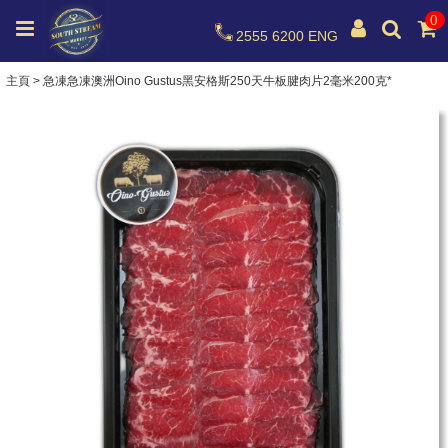
0
2555 6200
ENG
主頁
>
急凍急凍澳洲Oino Gustus黑安格斯250天牛板腱肉片2毫米200克*