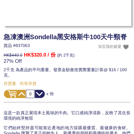
急凍澳洲Sondella黑安格斯牛100天牛頸脊
貨品 #
837063
HK$320.0
/ 份
HK$440.0
(約 2千克)
27% Off
2千克 為產品的平均重量。發票金額會按實際重量計算@ $16 / 100
克。
存貨量:
尚有存貨
x 份
這是一款真正展現本土風味的牛肉。它口感純淨清新，反映了其生長
環境的純淨無瑕
它們始終堅持盡可能靠近產地的地方採購最優質、最健康的食材。
Sondella 匯聚了真正的牧牛人、最優秀的廚師和最傳統的屠夫，他們