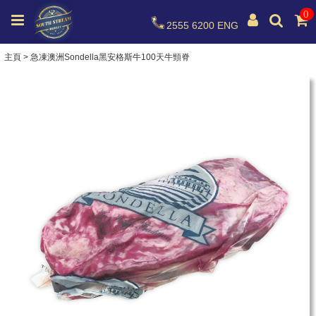
0
2555 6200
ENG
主頁
>
急凍澳洲Sondella黑安格斯牛100天牛頸脊